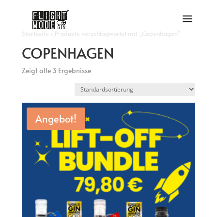
Startseite
/ Produkte verschlagwortet mit „Copenhagen“
COPENHAGEN
Zeigt alle 3 Ergebnisse
Angebot!